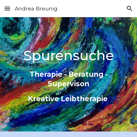
Andrea Breunig
Skip to main content
Skip to navigation
Spurensuch
e
Therapie - Beratung -
Supervison
Kreative Leibtherapie